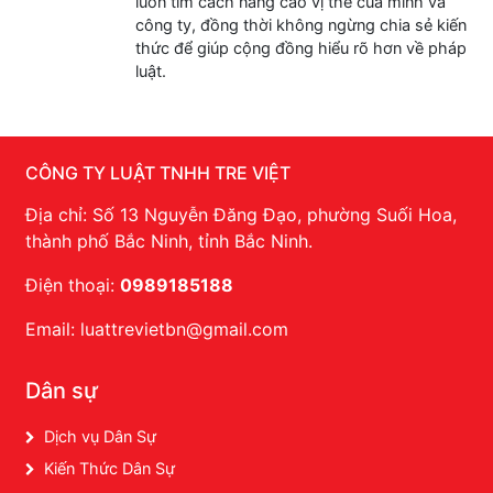
luôn tìm cách nâng cao vị thế của mình và
công ty, đồng thời không ngừng chia sẻ kiến
thức để giúp cộng đồng hiểu rõ hơn về pháp
luật.
CÔNG TY LUẬT TNHH TRE VIỆT
Địa chỉ: Số 13 Nguyễn Đăng Đạo, phường Suối Hoa,
thành phố Bắc Ninh, tỉnh Bắc Ninh.
Điện thoại:
0989185188
Email: luattrevietbn@gmail.com
Dân sự
Dịch vụ Dân Sự
Kiến Thức Dân Sự