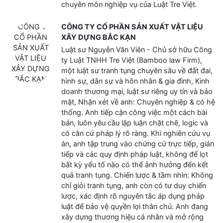
chuyên môn nghiệp vụ của Luật Tre Việt.
CÔNG TY CỔ PHẦN SẢN XUẤT VẬT LIỆU
XÂY DỰNG BẮC KẠN
Luật sư Nguyễn Văn Viên - Chủ sở hữu Công
ty Luật TNHH Tre Việt (Bamboo law Firm),
một luật sư tranh tụng chuyên sâu về đất đai,
hình sự, dân sự và hôn nhân & gia đình, Kinh
doanh thương mại, luật sư riêng uy tín và bảo
mật, Nhận xét về anh: Chuyên nghiệp & có hệ
thống. Anh tiếp cận công việc một cách bài
bản, luôn yêu cầu lập luận chặt chẽ, logic và
có căn cứ pháp lý rõ ràng. Khi nghiên cứu vụ
án, anh tập trung vào chứng cứ trực tiếp, gián
tiếp và các quy định pháp luật, không để lọt
bất kỳ yếu tố nào có thể ảnh hưởng đến kết
quả tranh tụng. Chiến lược & tầm nhìn: Không
chỉ giỏi tranh tụng, anh còn có tư duy chiến
lược, xác định rõ nguyên tắc áp dụng pháp
luật để bảo vệ quyền lợi thân chủ. Anh đang
xây dựng thương hiệu cá nhân và mở rộng