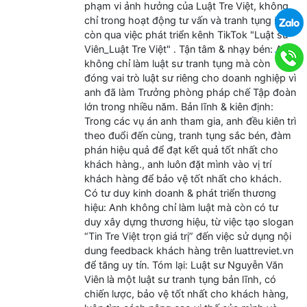
phạm vi ảnh hưởng của Luật Tre Việt, không
.
chỉ trong hoạt động tư vấn và tranh tụng mà
còn qua việc phát triển kênh TikTok "Luật sư
Viên_Luật Tre Việt" . Tận tâm & nhạy bén: Anh
.
không chỉ làm luật sư tranh tụng mà còn
đóng vai trò luật sư riêng cho doanh nghiệp vì
anh đã làm Trưởng phòng pháp chế Tập đoàn
lớn trong nhiều năm. Bản lĩnh & kiên định:
Trong các vụ án anh tham gia, anh đều kiên trì
theo đuổi đến cùng, tranh tụng sắc bén, đàm
phán hiệu quả để đạt kết quả tốt nhất cho
khách hàng., anh luôn đặt mình vào vị trí
khách hàng để bảo vệ tốt nhất cho khách.
Có tư duy kinh doanh & phát triển thương
hiệu: Anh không chỉ làm luật mà còn có tư
duy xây dựng thương hiệu, từ việc tạo slogan
“Tin Tre Việt trọn giá trị” đến việc sử dụng nội
dung feedback khách hàng trên luattreviet.vn
để tăng uy tín. Tóm lại: Luật sư Nguyễn Văn
Viên là một luật sư tranh tụng bản lĩnh, có
chiến lược, bảo vệ tốt nhất cho khách hàng,