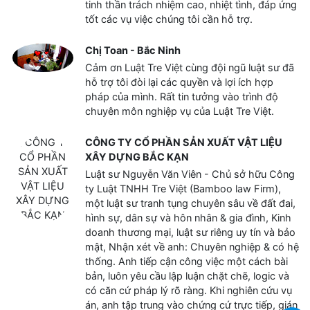
tinh thần trách nhiệm cao, nhiệt tình, đáp ứng
tốt các vụ việc chúng tôi cần hỗ trợ.
Chị Toan - Bắc Ninh
Cảm ơn Luật Tre Việt cùng đội ngũ luật sư đã
hỗ trợ tôi đòi lại các quyền và lợi ích hợp
pháp của mình. Rất tin tưởng vào trình độ
chuyên môn nghiệp vụ của Luật Tre Việt.
CÔNG TY CỔ PHẦN SẢN XUẤT VẬT LIỆU
XÂY DỰNG BẮC KẠN
Luật sư Nguyễn Văn Viên - Chủ sở hữu Công
ty Luật TNHH Tre Việt (Bamboo law Firm),
một luật sư tranh tụng chuyên sâu về đất đai,
hình sự, dân sự và hôn nhân & gia đình, Kinh
doanh thương mại, luật sư riêng uy tín và bảo
mật, Nhận xét về anh: Chuyên nghiệp & có hệ
thống. Anh tiếp cận công việc một cách bài
bản, luôn yêu cầu lập luận chặt chẽ, logic và
có căn cứ pháp lý rõ ràng. Khi nghiên cứu vụ
án, anh tập trung vào chứng cứ trực tiếp, gián