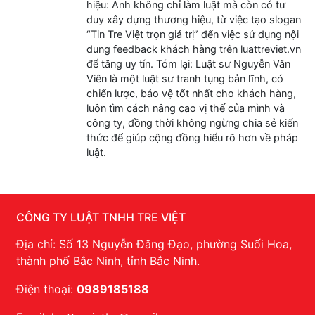
hiệu: Anh không chỉ làm luật mà còn có tư
duy xây dựng thương hiệu, từ việc tạo slogan
“Tin Tre Việt trọn giá trị” đến việc sử dụng nội
dung feedback khách hàng trên luattreviet.vn
để tăng uy tín. Tóm lại: Luật sư Nguyễn Văn
Viên là một luật sư tranh tụng bản lĩnh, có
chiến lược, bảo vệ tốt nhất cho khách hàng,
luôn tìm cách nâng cao vị thế của mình và
công ty, đồng thời không ngừng chia sẻ kiến
thức để giúp cộng đồng hiểu rõ hơn về pháp
luật.
CÔNG TY LUẬT TNHH TRE VIỆT
Địa chỉ: Số 13 Nguyễn Đăng Đạo, phường Suối Hoa,
thành phố Bắc Ninh, tỉnh Bắc Ninh.
Điện thoại:
0989185188