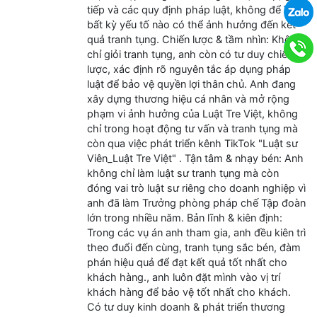
.
tiếp và các quy định pháp luật, không để lọt
bất kỳ yếu tố nào có thể ảnh hưởng đến kết
quả tranh tụng. Chiến lược & tầm nhìn: Không
.
chỉ giỏi tranh tụng, anh còn có tư duy chiến
lược, xác định rõ nguyên tắc áp dụng pháp
luật để bảo vệ quyền lợi thân chủ. Anh đang
xây dựng thương hiệu cá nhân và mở rộng
phạm vi ảnh hưởng của Luật Tre Việt, không
chỉ trong hoạt động tư vấn và tranh tụng mà
còn qua việc phát triển kênh TikTok "Luật sư
Viên_Luật Tre Việt" . Tận tâm & nhạy bén: Anh
không chỉ làm luật sư tranh tụng mà còn
đóng vai trò luật sư riêng cho doanh nghiệp vì
anh đã làm Trưởng phòng pháp chế Tập đoàn
lớn trong nhiều năm. Bản lĩnh & kiên định:
Trong các vụ án anh tham gia, anh đều kiên trì
theo đuổi đến cùng, tranh tụng sắc bén, đàm
phán hiệu quả để đạt kết quả tốt nhất cho
khách hàng., anh luôn đặt mình vào vị trí
khách hàng để bảo vệ tốt nhất cho khách.
Có tư duy kinh doanh & phát triển thương