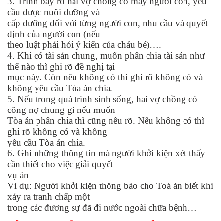
3. Trình bày rõ hai vợ chồng có mấy người con, yêu
cầu được nuôi dưỡng và
cấp dưỡng đối với từng người con, nhu cầu và quyết
định của người con (nếu
theo luật phải hỏi ý kiến của cháu bé)….
4. Khi có tài sản chung, muốn phân chia tài sản như
thế nào thì ghi rõ đề nghị tại
mục này. Còn nếu không có thì ghi rõ không có và
không yêu cầu Tòa án chia.
5. Nếu trong quá trình sinh sống, hai vợ chồng có
công nợ chung gì nếu muốn
Tòa án phân chia thì cũng nêu rõ. Nếu không có thì
ghi rõ không có và không
yêu cầu Tòa án chia.
6. Ghi những thông tin mà người khởi kiện xét thấy
cần thiết cho việc giải quyết
vụ án
Ví dụ: Người khởi kiện thông báo cho Toà án biết khi
xảy ra tranh chấp một
trong các đương sự đã đi nước ngoài chữa bệnh…