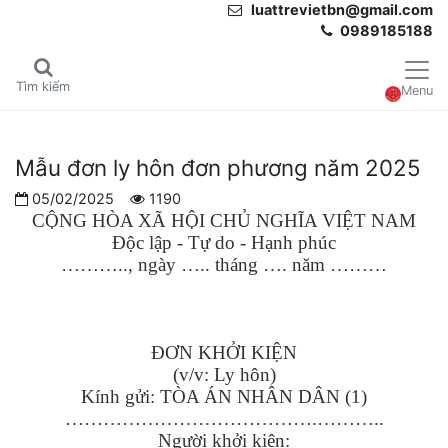
luattrevietbn@gmail.com
0989185188
Tìm kiếm
Menu
Mẫu đơn ly hôn đơn phương năm 2025
05/02/2025
1190
CỘNG HÒA XÃ HỘI CHỦ NGHĨA VIỆT NAM
Độc lập - Tự do - Hạnh phúc
……….., ngày ….. tháng …. năm ………
ĐƠN KHỞI KIỆN
(v/v: Ly hôn)
Kính gửi: TÒA ÁN NHÂN DÂN (1)
………………………………….………..
Người khởi kiện: