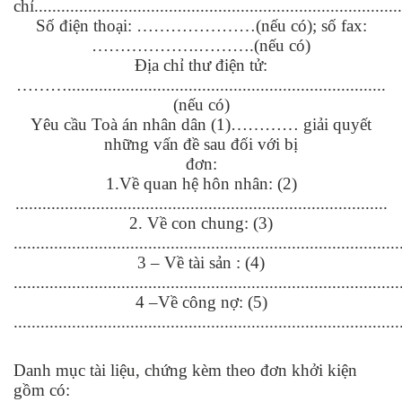
chỉ..................................................................................
Số điện thoại: …………………(nếu có); số fax:
……………….……….(nếu có)
Địa chỉ thư điện tử:
……….......................................................................
(nếu có)
Yêu cầu Toà án nhân dân (1)………… giải quyết
những vấn đề sau đối với bị
đơn:
1.Về quan hệ hôn nhân: (2)
...................................................................................
2. Về con chung: (3)
......................................................................................
3 – Về tài sản : (4)
......................................................................................
4 –Về công nợ: (5)
......................................................................................
Danh mục tài liệu, chứng kèm theo đơn khởi kiện
gồm có: