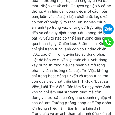
doanh thương mại, luật sư riêng uy tín và bảo
mật, Nhận xét về anh: Chuyên nghiệp & có hệ
thống. Anh tiếp cận công việc một cách bài
bản, luôn yêu cầu lập luận chặt chẽ, logic và
có căn cứ pháp lý rõ ràng. Khi nghiên cứu vụ
.
án, anh tập trung vào chứng cứ trực tiếp, gián
tiếp và các quy định pháp luật, không để lọt
bất kỳ yếu tố nào có thể ảnh hưởng đến kết
.
quả tranh tụng. Chiến lược & tầm nhìn: Không
chỉ giỏi tranh tụng, anh còn có tư duy chiến
lược, xác định rõ nguyên tắc áp dụng pháp
luật để bảo vệ quyền lợi thân chủ. Anh đang
xây dựng thương hiệu cá nhân và mở rộng
phạm vi ảnh hưởng của Luật Tre Việt, không
chỉ trong hoạt động tư vấn và tranh tụng mà
còn qua việc phát triển kênh TikTok "Luật sư
Viên_Luật Tre Việt" . Tận tâm & nhạy bén: Anh
không chỉ làm luật sư tranh tụng mà còn
đóng vai trò luật sư riêng cho doanh nghiệp vì
anh đã làm Trưởng phòng pháp chế Tập đoàn
lớn trong nhiều năm. Bản lĩnh & kiên định:
Trong các vụ án anh tham gia, anh đều kiên trì