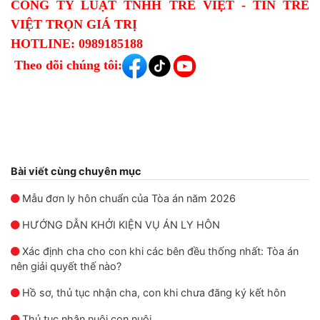
CÔNG TY LUẬT TNHH TRE VIỆT - TIN TRE
VIỆT TRỌN GIÁ TRỊ
HOTLINE: 0989185188
Theo dõi chúng tôi:
Bài viết cùng chuyên mục
Mẫu đơn ly hôn chuẩn của Tòa án năm 2026
CỘNG HÒA XÃ HỘI CH
4. Đăng ký kết hôn
6.
Ghi những thông tin mà người khởi kiện
HƯỚNG DẪN KHỞI KIỆN VỤ ÁN LY HÔN
Độc lập
-
T
ự d
vụ án
5. Một số giấy tờ khác c
ó liên quan
Xác định cha cho con khi các bên đều thống nhất: Tòa án
……….., ngày ….. 
(Các thông tin khác mà người khởi kiện x
Ví dụ: Người khởi kiện thông báo cho To
nên giải quyết thế nào?
án) (
6
) ..........................................................
trong các đương sự đã đi nước ngoài c
ĐƠN
KH
Hồ sơ, thủ tục nhận cha, con khi chưa đăng ký kết hôn
Trên đây là toàn bộ những yêu cầu của 
(v
/v: L
Thủ tục nhận nuôi con nuôi