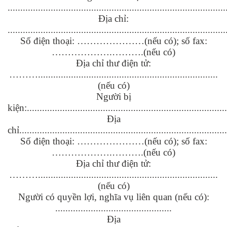
......................................................................................
Địa chỉ:
......................................................................................
Số điện thoại: …………………(nếu có); số fax:
……………….……….(nếu có)
Địa chỉ thư điện tử:
……….......................................................................
(nếu có)
Người bị
kiện:...............................................................................
Địa
chỉ..................................................................................
Số điện thoại: …………………(nếu có); số fax:
……………….……….(nếu có)
Địa chỉ thư điện tử:
……….......................................................................
(nếu có)
Người có quyền lợi, nghĩa vụ liên quan (nếu có):
..............................................
Địa